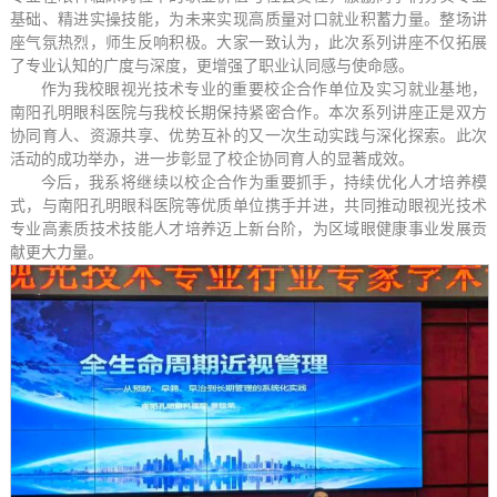
基础、精进实操技能，为未来实现高质量对口就业积蓄力量。整场讲
座气氛热烈，师生反响积极。大家一致认为，此次系列讲座不仅拓展
了专业认知的广度与深度，更增强了职业认同感与使命感。
作为我校眼视光技术专业的重要校企合作单位及实习就业基地，
南阳孔明眼科医院与我校长期保持紧密合作。本次系列讲座正是双方
协同育人、资源共享、优势互补的又一次生动实践与深化探索。此次
活动的成功举办，进一步彰显了校企协同育人的显著成效。
今后，我系将继续以校企合作为重要抓手，持续优化人才培养模
式，与南阳孔明眼科医院等优质单位携手并进，共同推动眼视光技术
专业高素质技术技能人才培养迈上新台阶，为区域眼健康事业发展贡
献更大力量。