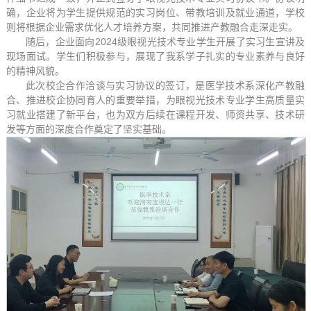
确，企业将为学生提供规范的实习岗位、带教培训及就业通道，学校
则将根据企业需求优化人才培养方案，共同推进产教融合走深走实。
随后，企业面向2024级眼视光技术专业学生开展了实习生宣讲及
现场面试。学生们积极参与，展现了我系学子扎实的专业素养与良好
的精神风貌。
此次校企合作洽谈与实习协议的签订，是医学技术系深化产教融
合、推进校企协同育人的重要举措，为眼视光技术专业学生高质量实
习就业搭建了新平台，也为双方后续在课程开发、师资共享、技术研
发等方面的深度合作奠定了坚实基础。