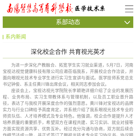
系部动态
系内新闻
深化校企合作 共育视光英才
为进一步深化产教融合、拓宽学生实习就业渠道，5月7日，河南
宝视达视觉健康科技有限公司应邀莅临我系，开展校企合作洽谈，并
面向眼视光技术专业学生进行实习生宣讲与面试。医学技师系党总支
书记钟俊、系主任黄川锋出席会议，相关同志参加会议。
座谈会上，宝视达视光学院院长李颖艳详细介绍了企业的发展历
程、业务布局、实习生带教体系与管理机制，以及员工职业晋升路
径，表达了与我校开展深度合作的强烈意愿。黄川锋对宝视达的品牌
实力与行业口碑给予高度肯定，并系统介绍了我系眼视光技术专业的
师资队伍、人才培养模式及专业特色。他强调，校企合作是提升人才
培养质量的重要抓手，希望双方在课程共建、实习实训、就业对接等
方面实现资源共享、优势互补。经过充分沟通与协商，双方就后续合
作细节达成一致，并正式签订了眼视光技术专业实习协议书。协议明