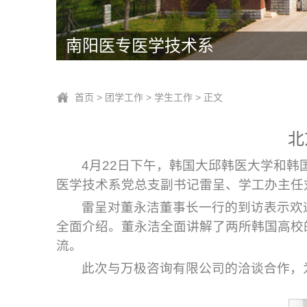
南阳医专医学技术系
首页
>
团学工作
>
学生工作
> 正文
北
4月22日下午，韩国大邱韩医大学和
医学技术系党总支副书记雷呈、学工办主任
雷呈对董永洁董事长一行的到访表示欢
全面介绍。董永洁全面讲解了两所韩国高校
流。
此次与万极咨询有限公司的洽谈合作，